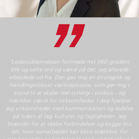
"Lederuddannelsen forfinede mit 360-graders
blik og satte ord og værdi på det, jeg allerede
arbejdede ud fra. Den gav mig en strategisk og
handlingsrobust værktøjskasse, som gør mig i
stand til at skabe reel synergi i praksis – og
mærkbar værdi for virksomheder. I dag hjælper
jeg virksomheder med kommunikation og ledelse
på tværs af lag, kulturer og fagligheder. Jeg
brænder for at skabe forbindelser og bygge bro
dér, hvor samarbejdet kan blive stærkere. For