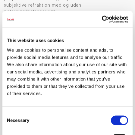
subjektive refraktion med og uden
polaroidafbalancering”
Andenpladsen blev tildelt Jesper Rosendal Jensen,
Ashkan Mahmoudi Dehno og Julie Haldager Ingstrup for
projektet “Estimeret fori vs. covertest med
This website uses cookies
prismeneutralisation”
We use cookies to personalise content and ads, to
Tredjepladsen gik til Sharanika Sathiyaseelan og
provide social media features and to analyse our traffic.
Johanne Rakel Anina for
We also share information about your use of our site with
“Katarakt i Norge og Grønland”
our social media, advertising and analytics partners who
may combine it with other information that you’ve
De tre projekter blev udvalgt af dommerkomitéen for
provided to them or that they’ve collected from your use
deres høje faglige niveau, selvstændighed og evne til at
of their services.
omsætte teoretisk viden til praktisk, anvendelig
forskning i optometrifaget.
Optimus-prisen har til formål at motivere og fremme
Consent
danske optometriststuderendes interesse for forskning
Necessary
Selection
og videregående uddannelse. Prisen uddeles årligt og er
sponsoreret af Essilor, som også stod bag