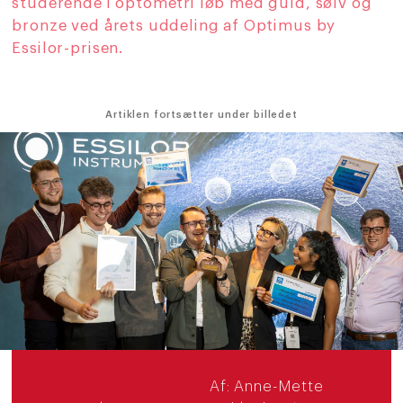
studerende i optometri løb med guld, sølv og
bronze ved årets uddeling af Optimus by
Essilor-prisen.
Artiklen fortsætter under billedet
Af:
Anne-Mette