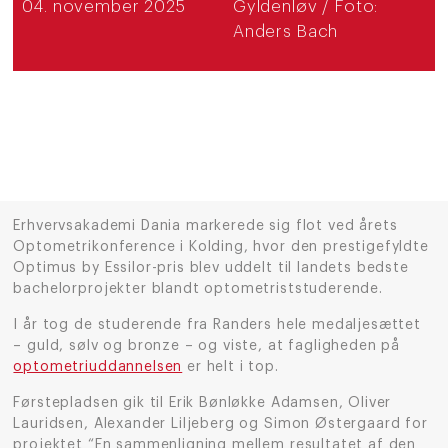
04. november 2025
Gyldenløv / Foto:
Anders Bach
Erhvervsakademi Dania markerede sig flot ved årets
Optometrikonference i Kolding, hvor den prestigefyldte
Optimus by Essilor-pris blev uddelt til landets bedste
bachelorprojekter blandt optometriststuderende.
I år tog de studerende fra Randers hele medaljesættet
– guld, sølv og bronze – og viste, at fagligheden på
optometriuddannelsen
er helt i top.
Førstepladsen gik til Erik Bønløkke Adamsen, Oliver
Lauridsen, Alexander Liljeberg og Simon Østergaard for
projektet “En sammenligning mellem resultatet af den