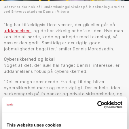
Udstyr er der nok af i undervisningslokalet på it-teknolog-studiet
ved Erhvervsakademi Dania i Viborg
”Jeg har tilfældigvis flere venner, der gik eller går på
uddannelsen
, og de har virkelig anbefalet den. Hvis man
kan lide at nørde, kode og arbejde med teknologi, så
passer den godt. Samtidig er der rigtig gode
jobmuligheder bagefter,” smiler Dennis Moradzadih.
Cybersikkerhed og lokal
Noget af det, der især har fanget Dennis' interesse, er
uddannelsens fokus på cybersikkerhed.
”Det er mega spændende. Fra dag til dag bliver
cybersikkerhed mere og mere vigtigt. Der er hele tiden
hackerangreb på fx banker og private virksomheder, og
det er et emne, som optager mig meget. Det er noget,
som berører os alle sammen,” siger han.
At uddannelsen ligger i Viborg, har også haft stor
betydning for valget.
This website uses cookies