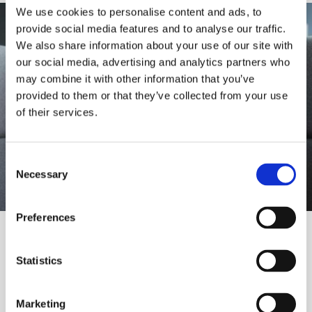
We use cookies to personalise content and ads, to
provide social media features and to analyse our traffic.
We also share information about your use of our site with
our social media, advertising and analytics partners who
may combine it with other information that you’ve
provided to them or that they’ve collected from your use
of their services.
Consent
Necessary
Selection
Preferences
Dennis glæder sig til at høre, om han er kommet ind på
Erhvervsakademi Danias it-teknolog studie i Viborg
Statistics
”Planen er, at jeg sparer op og bliver boende hjemme,
mens jeg læser. Derfor er det mega fedt, at
uddannelsen ligger lokalt,” fortæller Dennis Moradzadih.
Marketing