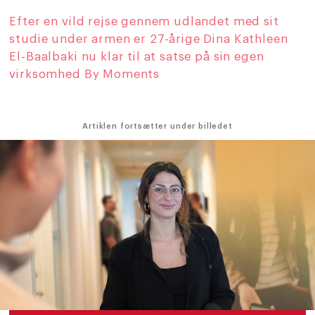
Efter en vild rejse gennem udlandet med sit
studie under armen er 27-årige Dina Kathleen
El-Baalbaki nu klar til at satse på sin egen
virksomhed By Moments
Artiklen fortsætter under billedet