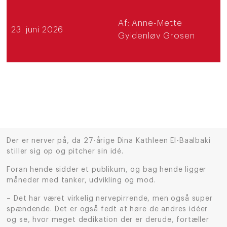
Af:
Anne-Mette
23. juni 2026
Gyldenløv Grosen
Der er nerver på, da 27-årige Dina Kathleen El-Baalbaki
stiller sig op og pitcher sin idé.
Foran hende sidder et publikum, og bag hende ligger
måneder med tanker, udvikling og mod.
– Det har været virkelig nervepirrende, men også super
spændende. Det er også fedt at høre de andres idéer
og se, hvor meget dedikation der er derude, fortæller