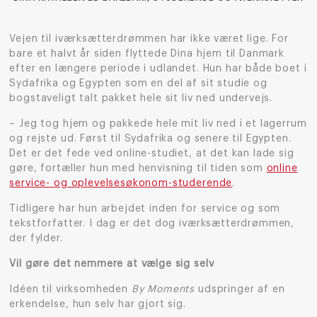
Vejen til iværksætterdrømmen har ikke været lige. For
bare et halvt år siden flyttede Dina hjem til Danmark
efter en længere periode i udlandet. Hun har både boet i
Sydafrika og Egypten som en del af sit studie og
bogstaveligt talt pakket hele sit liv ned undervejs.
– Jeg tog hjem og pakkede hele mit liv ned i et lagerrum
og rejste ud. Først til Sydafrika og senere til Egypten.
Det er det fede ved online-studiet, at det kan lade sig
gøre, fortæller hun med henvisning til tiden som
online
service- og oplevelsesøkonom-studerende
.
Tidligere har hun arbejdet inden for service og som
tekstforfatter. I dag er det dog iværksætterdrømmen,
der fylder.
Vil gøre det nemmere at vælge sig selv
Idéen til virksomheden
By Moments
udspringer af en
erkendelse, hun selv har gjort sig.