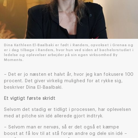
Dina Kathleen El-Baalbaki er født i Randers, opvokset i Grenaa og
er i dag tilbage i Randers, hvor hun ved siden af bachelorstudiet i
ledelse og oplevelser arbejder på sin egen virksomhed By
Moments.
– Det er jo næsten et halvt år, hvor jeg kan fokusere 100
procent. Det giver virkelig mulighed for at rykke sig,
beskriver Dina El-Baalbaki.
Et vigtigt første skridt
Selvom det stadig er tidligt i processen, har oplevelsen
med at pitche sin idé allerede gjort indtryk.
– Selvom man er nervøs, så er det også et kæmpe
boost at få lov til at stå foran andre og dele sin idé –