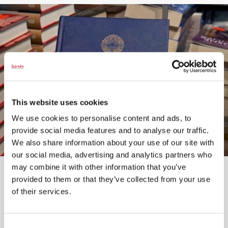
This website uses cookies
We use cookies to personalise content and ads, to
provide social media features and to analyse our traffic.
We also share information about your use of our site with
our social media, advertising and analytics partners who
may combine it with other information that you’ve
"Before I fall asleep" er en blanding af dagbog og journal, som
kan købes i Silkeborg boghandel og online i juli i en begrænset
provided to them or that they’ve collected from your use
periode. Privatfoto
of their services.
– Min virksomhed skal hjælpe kvinder med at tage sig tid
til sig selv, siger hun.
Consent