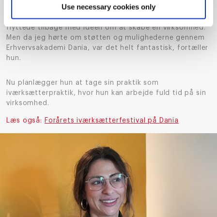
Use necessary cookies only
– Det var ikke en mulighed, jeg vidste, jeg havde, da jeg
flyttede tilbage med idéen om at skabe en virksomhed.
Men da jeg hørte om støtten og mulighederne gennem
Erhvervsakademi Dania, var det helt fantastisk, fortæller
hun.
Nu planlægger hun at tage sin praktik som
iværksætterpraktik, hvor hun kan arbejde fuld tid på sin
virksomhed.
Læs også:
Forårets iværksætterfestival på Dania