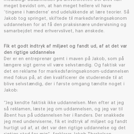
meget bevidst om, at han meget hellere vil have
’tingene i hænderne’ end udelukkende at lære teorier. Så
Jakob tog springet, skiftede til markedsføringsøkonom
uddannelsen for at få den praksisnære undervisning og
samarbejdet med erhvervslivet, han ønskede.
Fik et godt indtryk af miljøet og fandt ud, af at det var
den rigtige uddannelse
Der er en entreprenør gemt i maven på Jakob, som på
længere sigt gerne vil være selvstændig. Og faktisk var
det en reklame for markedsføringsøkonom-uddannelsen
med fokus på, at den kvalificerer de studerende til at
blive selvstændig, der i første omgang tændte noget i
Jakob:
”Jeg kendte faktisk ikke uddannelsen. Men efter at jeg
så reklamen, læste jeg om uddannelsen, og jeg var til
åbent hus på uddannelsen her i Randers. Der snakkede
jeg med underviserne, fik et indtryk af miljøet og fandt
hurtigt ud af, at det var den rigtige uddannelse og det