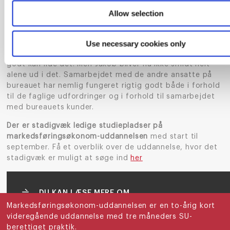
vi blev enige om at fortsætte samarbejdet med en
Allow selection
fastansættelse, og det blev jeg selvfølgelig rigtig glad
for", runder Jakob af med et beskedent, men stolt, smil.
Use necessary cookies only
Det var den 1. juli at Jakob blev ansat hos Side-Walk, og
siden har læringskurven været stejl – helt som Jakob
godt kan lide det. Men Jakob bliver nu ikke smidt helt
alene ud i det. Samarbejdet med de andre ansatte på
bureauet har nemlig fungeret rigtig godt både i forhold
til de faglige udfordringer og i forhold til samarbejdet
med bureauets kunder.
Der er stadigvæk ledige studiepladser på
markedsføringsøkonom-uddannelsen
med start til
september. Få et overblik over de uddannelse, hvor det
stadigvæk er muligt at søge ind
her
DU KAN LÆSE MERE OM
MARKEDSFØRINGSØKONOMUDDANNELSE
Markedsføringsøkonom-uddannelsen er en to-årig kort
HER
videregående uddannelse med tre måneders SU-
berettiget praktik.