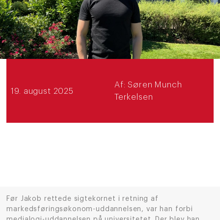
Af:
Søren Munch
19. august 2025
Terkelsen
Før Jakob rettede sigtekornet i retning af
markedsføringsøkonom-uddannelsen, var han forbi
medialogi-uddannelsen på universitetet. Der blev han