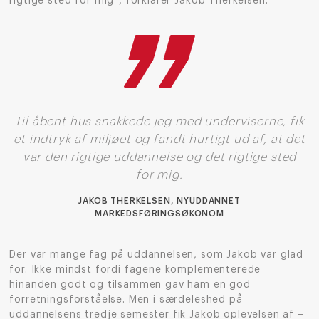
rigtige sted for mig”, forklarer Jakob Therkelsen.
Til åbent hus snakkede jeg med underviserne, fik
et indtryk af miljøet og fandt hurtigt ud af, at det
var den rigtige uddannelse og det rigtige sted
for mig.
JAKOB THERKELSEN, NYUDDANNET
MARKEDSFØRINGSØKONOM
Der var mange fag på uddannelsen, som Jakob var glad
for. Ikke mindst fordi fagene komplementerede
hinanden godt og tilsammen gav ham en god
forretningsforståelse. Men i særdeleshed på
uddannelsens tredje semester fik Jakob oplevelsen af –