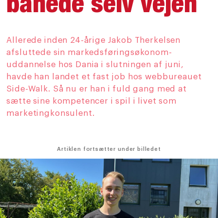
banede selv vejen
Allerede inden 24-årige Jakob Therkelsen
afsluttede sin markedsføringsøkonom-
uddannelse hos Dania i slutningen af juni,
havde han landet et fast job hos webbureauet
Side-Walk. Så nu er han i fuld gang med at
sætte sine kompetencer i spil i livet som
marketingkonsulent.
Artiklen fortsætter under billedet