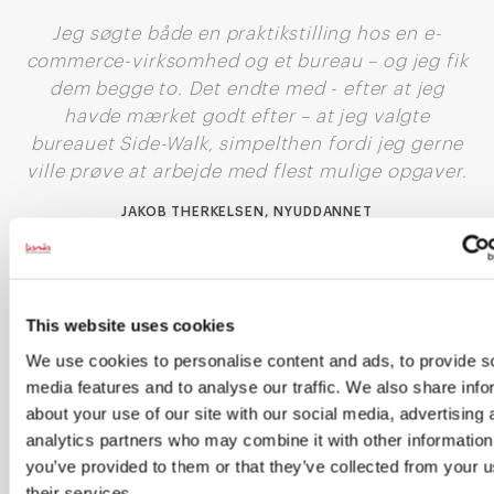
Jeg søgte både en praktikstilling hos en e-
commerce-virksomhed og et bureau – og jeg fik
dem begge to. Det endte med - efter at jeg
havde mærket godt efter – at jeg valgte
bureauet Side-Walk, simpelthen fordi jeg gerne
ville prøve at arbejde med flest mulige opgaver.
JAKOB THERKELSEN, NYUDDANNET
MARKEDSFØRINGSØKONOM
”Jeg søgte både en praktikstilling hos en e-commerce-
virksomhed og et bureau – og jeg fik dem begge to. Det
This website uses cookies
endte med - efter at jeg havde mærket godt efter – at
We use cookies to personalise content and ads, to provide s
jeg valgte bureauet Side-Walk, simpelthen fordi jeg
media features and to analyse our traffic. We also share info
gerne ville prøve at arbejde med flest mulige opgaver”,
about your use of our site with our social media, advertising 
fortæller Jakob Therkelsen og siger videre:
analytics partners who may combine it with other information
”Det var et godt valg, jeg fik lov til at arbejde med
you’ve provided to them or that they’ve collected from your u
rigtig mange opgaver indenfor marketing, SoMe, Paid
their services.