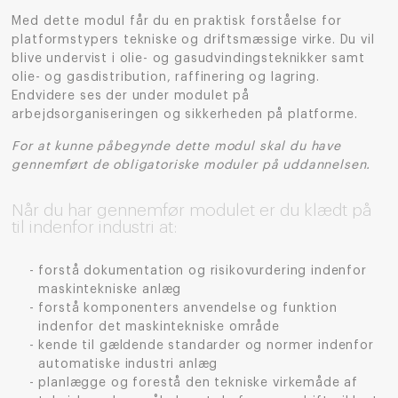
Med dette modul får du en praktisk forståelse for
platformstypers tekniske og driftsmæssige virke. Du vil
blive undervist i olie- og gasudvindingsteknikker samt
olie- og gasdistribution, raffinering og lagring.
Endvidere ses der under modulet på
arbejdsorganiseringen og sikkerheden på platforme.
For at kunne påbegynde dette modul skal du have
gennemført de obligatoriske moduler på uddannelsen.
Når du har gennemfør modulet er du klædt på
til indenfor industri at:
forstå dokumentation og risikovurdering indenfor
maskintekniske anlæg
forstå komponenters anvendelse og funktion
indenfor det maskintekniske område
kende til gældende standarder og normer indenfor
automatiske industri anlæg
planlægge og forestå den tekniske virkemåde af