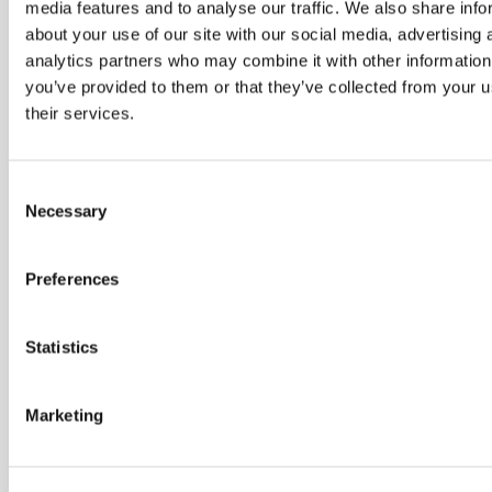
der
media features and to analyse our traffic. We also share info
kommer
about your use of our site with our social media, advertising 
nye
analytics partners who may combine it with other information
hold
you’ve provided to them or that they’ve collected from your u
their services.
Indtast din E-
mail
*
Consent
Necessary
Selection
Preferences
Jeg vil også
gerne have
andre
informationer
Statistics
fra Dania
Marketing