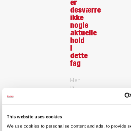
er
desværre
ikke
nogle
aktuelle
hold
i
dette
fag
Men
vi
kan
give
dig
This website uses cookies
besked,
når
We use cookies to personalise content and ads, to provide s