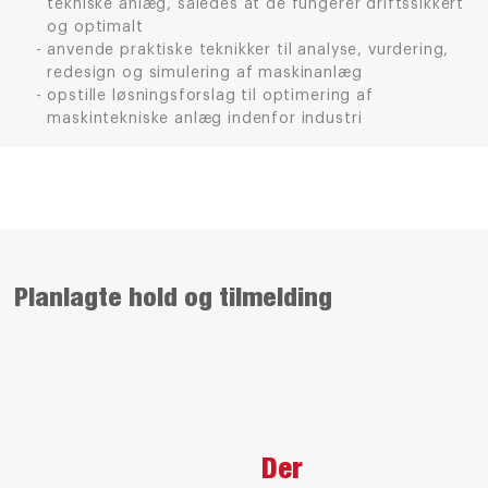
tekniske anlæg, således at de fungerer driftssikkert
og optimalt
anvende praktiske teknikker til analyse, vurdering,
redesign og simulering af maskinanlæg
opstille løsningsforslag til optimering af
maskintekniske anlæg indenfor industri
Planlagte hold og tilmelding
Der