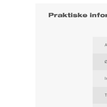
Praktiske info
Ø
I
T