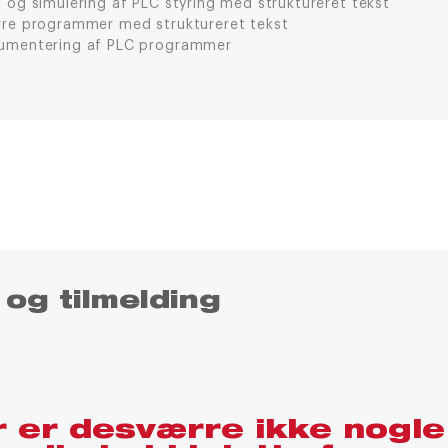
 og simulering af PLC styring med struktureret tekst
rre programmer med struktureret tekst
umentering af PLC programmer
 og tilmelding
 er desværre ikke nogle