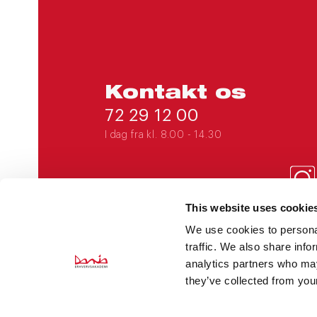
Kontakt os
72 29 12 00
I dag fra kl. 8.00 - 14.30
This website uses cookie
DANIAERHVERV@EADANIA.DK
We use cookies to personal
traffic. We also share info
CVR 31 56 51 62
analytics partners who may
EAN 5798000560277
they’ve collected from your
HOVEDSÆDE: MINERVAVEJ 63,
8960 RANDERS SØ