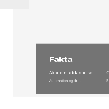
Fakta
Akademiuddannelse
Automation og drift
5