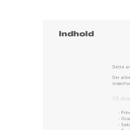
Indhold
Dette e
Der arb
indenfo
På aka
Prin
Gru
Sek