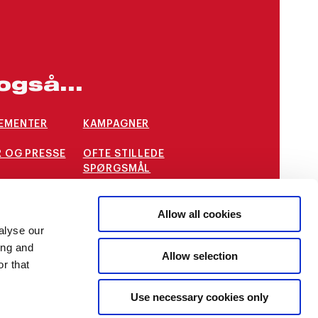
også...
EMENTER
KAMPAGNER
 OG PRESSE
OFTE STILLEDE
SPØRGSMÅL
STILLINGER
INTERNATIONALE
Allow all cookies
MULIGHEDER
alyse our
ing and
Allow selection
r that
Use necessary cookies only