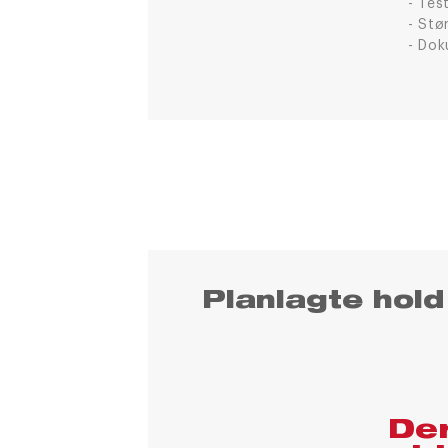
Test
Stø
Dok
Planlagte hold
Der