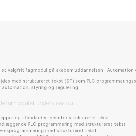
r et valgfrit fagmodul på akademiuddannelsen i Automation o
ejdes med struktureret tekst (ST) som PLC programmerings
r automation, styring og regulering
demimodulet undervises du i:
cipper og standarder indenfor struktureret tekst
ndlæggende PLC programmering med struktureret tekst
vensprogrammering med struktureret tekst