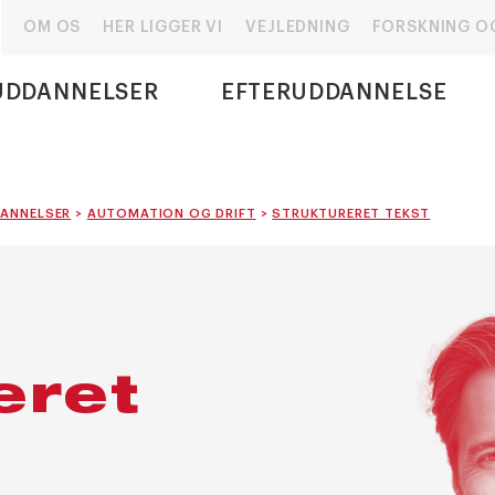
OM OS
HER LIGGER VI
VEJLEDNING
FORSKNING O
UDDANNELSER
EFTERUDDANNELSE
ANNELSER
>
AUTOMATION OG DRIFT
>
STRUKTURERET TEKST
eret