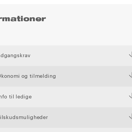
rmationer
Adgangskrav
konomi og tilmelding
nfo til ledige
ilskudsmuligheder