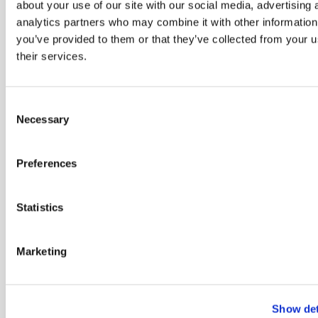
about your use of our site with our social media, advertising 
nye
analytics partners who may combine it with other information
hold
you’ve provided to them or that they’ve collected from your u
their services.
Indtast din E-
mail
*
Consent
Necessary
Selection
Jeg vil også
Preferences
gerne have
andre
informationer
fra Dania
Statistics
Marketing
Show det