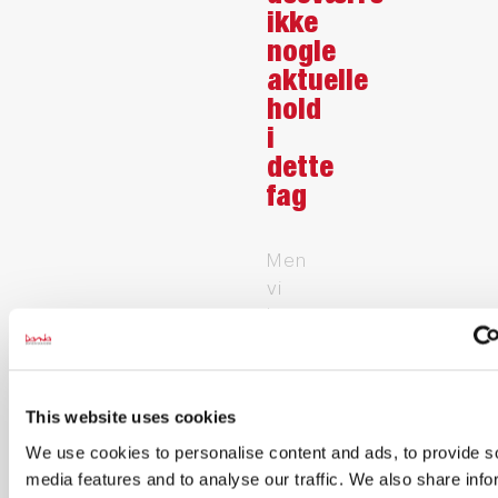
ikke
nogle
aktuelle
hold
i
dette
fag
Men
vi
kan
give
dig
besked,
This website uses cookies
når
We use cookies to personalise content and ads, to provide s
der
media features and to analyse our traffic. We also share info
kommer