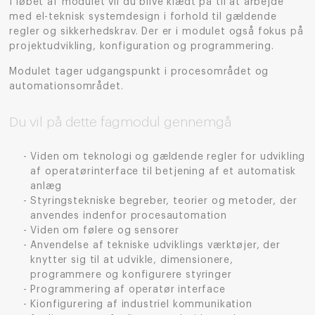
I løbet af modulet vil du blive klædt på til at arbejde
med el-teknisk systemdesign i forhold til gældende
regler og sikkerhedskrav. Der er i modulet også fokus på
projektudvikling, konfiguration og programmering.
Modulet tager udgangspunkt i
procesområdet og
automationsområdet.
Du vil på dette fagmodul gennemgå
Viden om teknologi og gældende regler for udvikling
af operatørinterface til betjening af et automatisk
anlæg
Styringstekniske begreber, teorier og metoder, der
anvendes indenfor procesautomation
Viden om følere og sensorer
Anvendelse af tekniske udviklings værktøjer, der
knytter sig til at udvikle, dimensionere,
programmere og konfigurere styringer
Programmering af operatør interface
Kionfigurering af industriel kommunikation