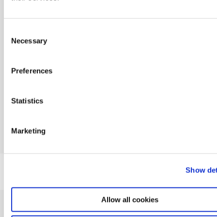
Consent
Jeg vil også
Necessary
Selection
gerne have
andre
informationer
Preferences
fra Dania
Statistics
Marketing
Show det
Allow all cookies