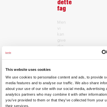
dette
fag
Men
vi
kan
give
dig
besked,
når
der
This website uses cookies
kommer
nye
We use cookies to personalise content and ads, to provide s
hold
media features and to analyse our traffic. We also share info
about your use of our site with our social media, advertising 
Indtast din E-
analytics partners who may combine it with other information
mail
*
you’ve provided to them or that they’ve collected from your u
their services.