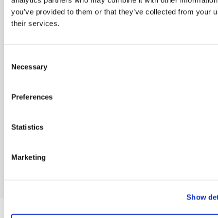
analytics partners who may combine it with other information
you’ve provided to them or that they’ve collected from your u
Indtast din E-
their services.
mail
*
Consent
Necessary
Selection
Jeg vil også
gerne have
Preferences
andre
informationer
fra Dania
Statistics
Marketing
Show det