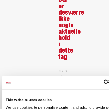
Der
er
desværre
ikke
nogle
aktuelle
hold
i
dette
fag
Men
vi
kan
give
dig
This website uses cookies
besked,
We use cookies to personalise content and ads, to provide s
når