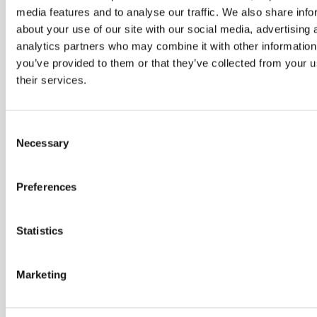
media features and to analyse our traffic. We also share info
der
about your use of our site with our social media, advertising 
kommer
analytics partners who may combine it with other information
nye
you’ve provided to them or that they’ve collected from your u
hold
their services.
Indtast din E-
mail
*
Consent
Necessary
Selection
Preferences
Jeg vil også
gerne have
andre
Statistics
informationer
fra Dania
Marketing