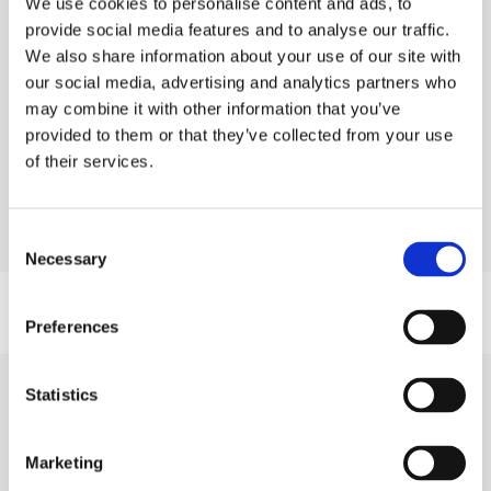
We use cookies to personalise content and ads, to
jeg vil forbedre mig fagligt. Det har jeg opnået,
provide social media features and to analyse our traffic.
og jeg er i særdeleshed blevet meget bedre til at
We also share information about your use of our site with
reflektere over de ting, jeg lærer, og hvordan jeg
our social media, advertising and analytics partners who
kan bruge dem aktivt. I den proces har det
may combine it with other information that you’ve
hjulpet mig, at vi er rigtig gode til at sparre med
provided to them or that they’ve collected from your use
hinanden i forbindelse med undervisningen,
of their services.
udveksle erfaringer og snakke om de problema-
tikker vi hver især arbejder med i hverdagen”
Consent
JAKOB KNUDSEN, VÆRKFØRER HOS BELKI TEKNIK
Necessary
Selection
Preferences
Statistics
Planlagte hold og tilmelding
Marketing