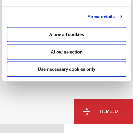
Organisation og arbejdspsykologi
Show details
(Koordinatoruddannelsen)
Allow all cookies
Ledelse
Silkeborg
Allow selection
Dagundervisning
09:00-15:30
Use necessary cookies only
Start:
Slut:
22.09.2026
>
15.12.2026
TILMELD