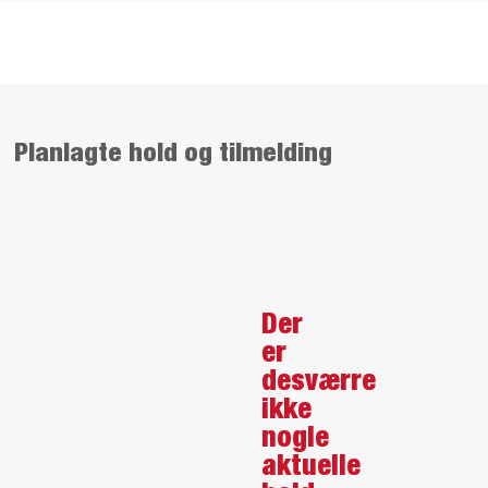
Planlagte hold og tilmelding
Der
er
desværre
ikke
nogle
aktuelle