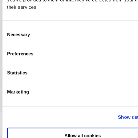
mail
*
their services.
Consent
Necessary
Selection
Jeg vil også
gerne have
andre
Preferences
informationer
fra Dania
Statistics
Marketing
Show det
Allow all cookies