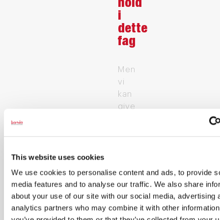
hold
i
dette
fag
Men
vi
kan
give
dig
besked,
når
der
This website uses cookies
kommer
We use cookies to personalise content and ads, to provide s
nye
media features and to analyse our traffic. We also share info
hold
about your use of our site with our social media, advertising 
analytics partners who may combine it with other information
Indtast din E-
you’ve provided to them or that they’ve collected from your u