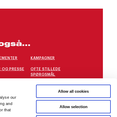
også...
EMENTER
KAMPAGNER
 OG PRESSE
OFTE STILLEDE
SPØRGSMÅL
STILLINGER
INTERNATIONALE
Allow all cookies
MULIGHEDER
alyse our
ing and
Allow selection
r that