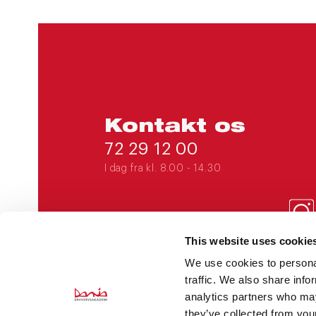
Kontakt os
72 29 12 00
I dag fra kl. 8.00 - 14.30
This website uses cookie
DANIAERHVERV@EADANIA.DK
We use cookies to personal
traffic. We also share info
CVR 31 56 51 62
analytics partners who may
EAN 5798000560277
they’ve collected from your