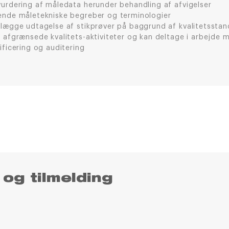
vurdering af måledata herunder behandling af afvigelser
ende måletekniske begreber og terminologier
nlægge udtagelse af stikprøver på baggrund af kvalitetsstan
e afgrænsede kvalitets-aktiviteter og kan deltage i arbejde 
ificering og auditering
 og tilmelding