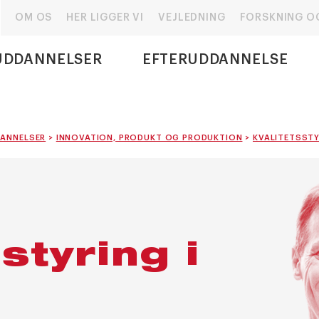
OM OS
HER LIGGER VI
VEJLEDNING
FORSKNING O
UDDANNELSER
EFTERUDDANNELSE
ANNELSER
>
INNOVATION, PRODUKT OG PRODUKTION
>
KVALITETSSTY
­styring i