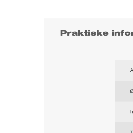
Praktiske info
Ø
I
T