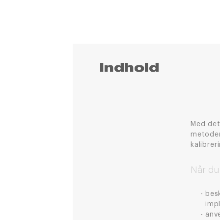
Indhold
Med det
metoder
kalibre
Når du
besk
imp
anv