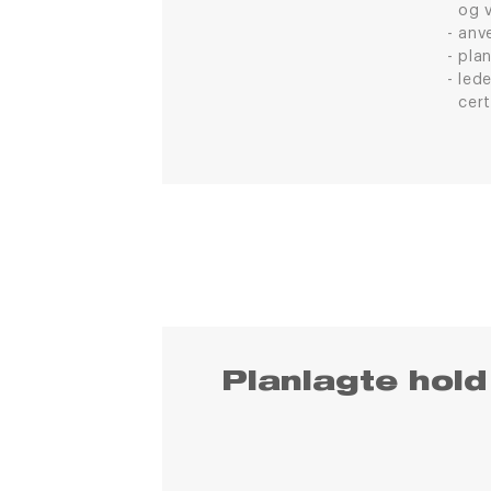
og 
anv
pla
led
cert
Planlagte hold