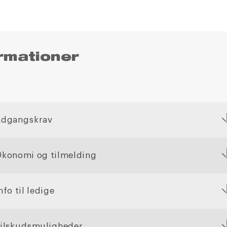
rmationer
Adgangskrav
konomi og tilmelding
nfo til ledige
ilskudsmuligheder