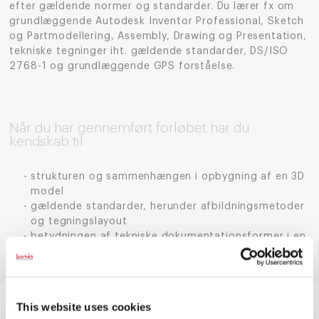
efter gældende normer og standarder. Du lærer fx om
grundlæggende Autodesk Inventor Professional, Sketch
og Partmodellering, Assembly, Drawing og Presentation,
tekniske tegninger iht. gældende standarder, DS/ISO
2768-1 og grundlæggende GPS forståelse.
Når du har gennemført forløbet har du
kendskab til
strukturen og sammenhængen i opbygning af en 3D
model
gældende standarder, herunder afbildningsmetoder
og tegningslayout
betydningen af tekniske dokumentationsformer i en
global og juridisk kontekst
den tekniske tegning som kommunikationsmiddel.
This website uses cookies