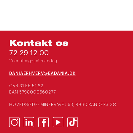
Kontakt os
72 29 12 00
Vi er tilbage på mandag
DANIAERHVERV@EADANIA.DK
CVR 31 56 51 62
EAN 5798000560277
HOVEDSÆDE: MINERVAVEJ 63, 8960 RANDERS SØ