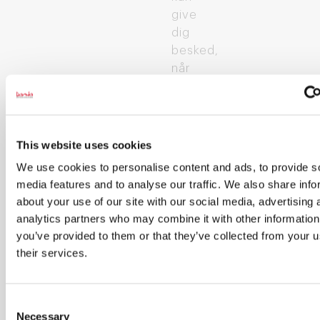
give
dig
besked,
når
der
kommer
nye
hold
This website uses cookies
We use cookies to personalise content and ads, to provide s
Indtast din E-
media features and to analyse our traffic. We also share info
mail
*
about your use of our site with our social media, advertising 
analytics partners who may combine it with other information
you’ve provided to them or that they’ve collected from your u
their services.
Jeg vil også
gerne have
andre
Consent
informationer
Necessary
Selection
fra Dania