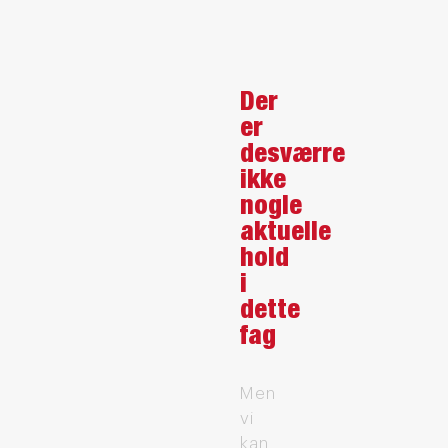
Der
er
desværre
ikke
nogle
aktuelle
hold
i
dette
fag
Men
vi
kan