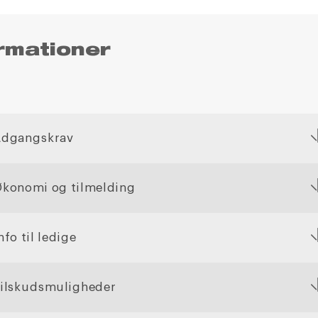
rmationer
Adgangskrav
konomi og tilmelding
nfo til ledige
ilskudsmuligheder