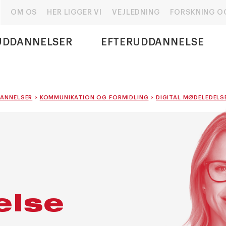
OM OS
HER LIGGER VI
VEJLEDNING
FORSKNING O
UDDANNELSER
EFTERUDDANNELSE
ANNELSER
>
KOMMUNIKATION OG FORMIDLING
>
DIGITAL MØDELEDELS
else