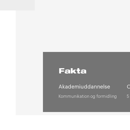
Fakta
Akademiuddannelse
Kommunikation og formidling
5