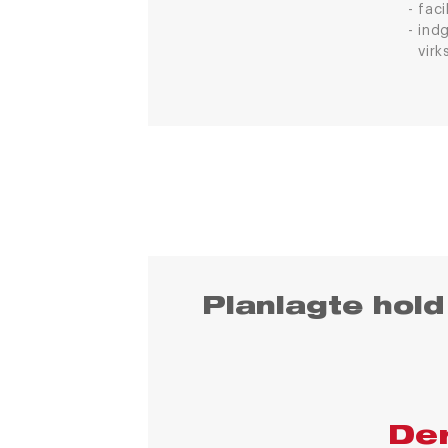
faci
indg
vir
Planlagte hold
Der