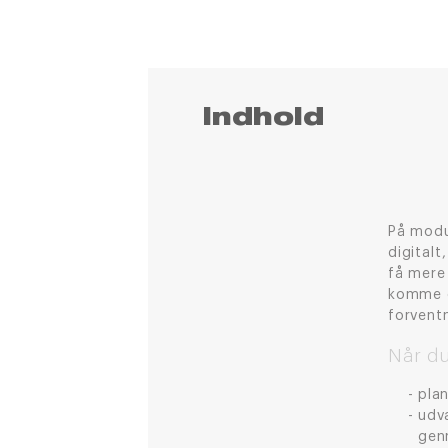
Indhold
På modul
digitalt
få mere
komme o
forvent
Når du
pla
udv
gen