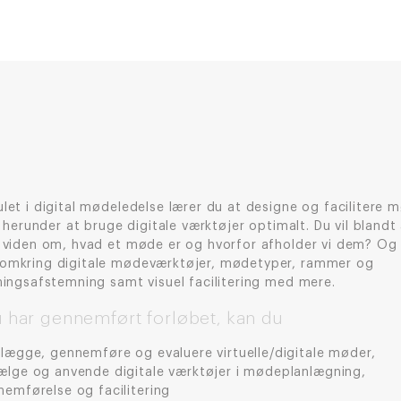
et i digital mødeledelse lærer du at designe og facilitere 
, herunder at bruge digitale værktøjer optimalt. Du vil blandt
 viden om, hvad et møde er og hvorfor afholder vi dem? Og 
mkring digitale mødeværktøjer, mødetyper, rammer og
ningsafstemning samt visuel facilitering med mere.
 har gennemført forløbet, kan du
nlægge, gennemføre og evaluere virtuelle/digitale møder,
ælge og anvende digitale værktøjer i mødeplanlægning,
nemførelse og facilitering