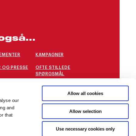
også...
EMENTER
KAMPAGNER
 OG PRESSE
OFTE STILLEDE
SPØRGSMÅL
STILLINGER
INTERNATIONALE
Allow all cookies
MULIGHEDER
alyse our
ing and
Allow selection
r that
Use necessary cookies only