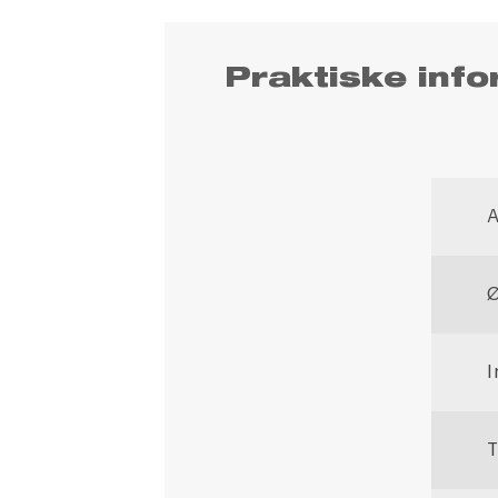
Praktiske info
Ø
I
T