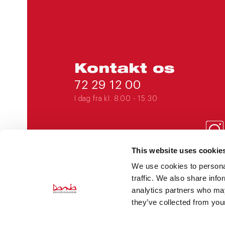
Kontakt os
72 29 12 00
I dag fra kl. 8.00 - 15.30
This website uses cookie
DANIAERHVERV@EADANIA.DK
We use cookies to personal
traffic. We also share info
CVR 31 56 51 62
analytics partners who may
EAN 5798000560277
they’ve collected from your
HOVEDSÆDE: MINERVAVEJ 63,
8960 RANDERS SØ