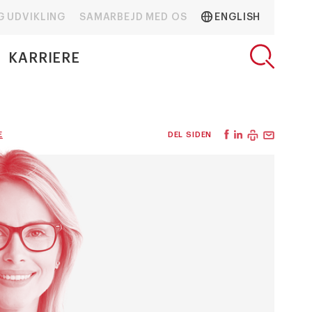
G UDVIKLING
SAMARBEJD MED OS
ENGLISH
KARRIERE
E
DEL SIDEN