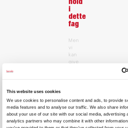
hold
i
dette
fag
Men
vi
kan
give
dig
besked,
når
der
This website uses cookies
kommer
We use cookies to personalise content and ads, to provide s
nye
media features and to analyse our traffic. We also share info
hold
about your use of our site with our social media, advertising 
analytics partners who may combine it with other information
Indtast din E-
you’ve provided to them or that they’ve collected from your u