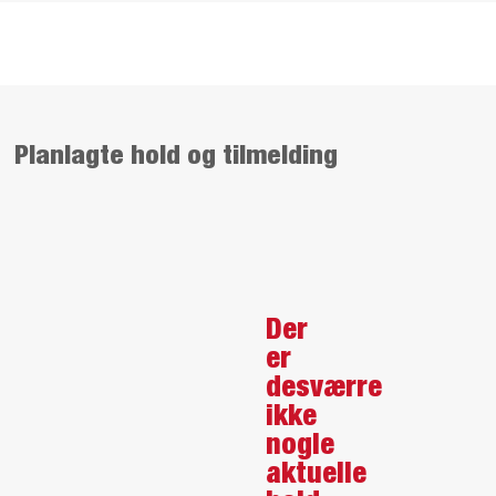
Planlagte hold og tilmelding
Der
er
desværre
ikke
nogle
aktuelle