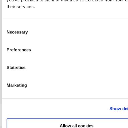
mail
*
their services.
Consent
Necessary
Selection
Jeg vil også
gerne have
andre
Preferences
informationer
fra Dania
Statistics
Marketing
Show det
Allow all cookies