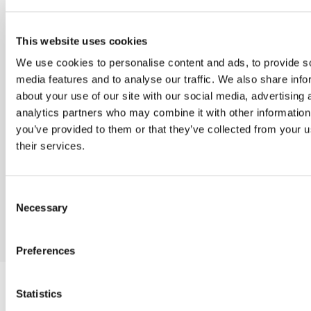
Indtast din E-
mail
*
This website uses cookies
We use cookies to personalise content and ads, to provide s
media features and to analyse our traffic. We also share info
Jeg vil også
about your use of our site with our social media, advertising 
gerne have
analytics partners who may combine it with other information
andre
you’ve provided to them or that they’ve collected from your u
informationer
fra Dania
their services.
Consent
Necessary
Selection
Preferences
Statistics