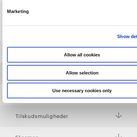
Marketing
Praktiske informationer
Show det
Adgangskrav
Allow all cookies
Allow selection
Økonomi og tilmelding
Use necessary cookies only
Info til ledige
Tilskudsmuligheder