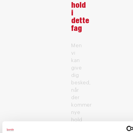
hold
i
dette
fag
Men
vi
kan
give
dig
besked,
når
der
kommer
nye
hold