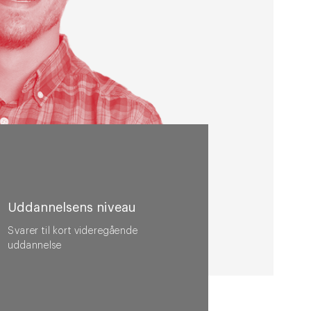
Uddannelsens niveau
Svarer til kort videregående
uddannelse