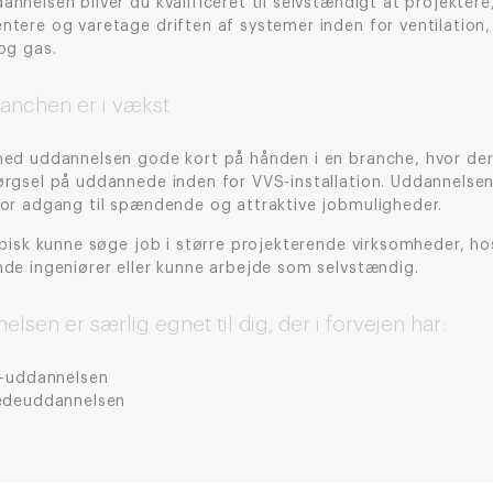
nnelsen bliver du kvalificeret til selvstændigt at projektere
ntere og varetage driften af systemer inden for ventilation,
og gas.
anchen er i vækst
med uddannelsen gode kort på hånden i en branche, hvor der
ørgsel på uddannede inden for VVS-installation. Uddannelsen
for adgang til spændende og attraktive jobmuligheder.
ypisk kunne søge job i større projekterende virksomheder, ho
nde ingeniører eller kunne arbejde som selvstændig.
lsen er særlig egnet til dig, der i forvejen har:
-uddannelsen
deuddannelsen