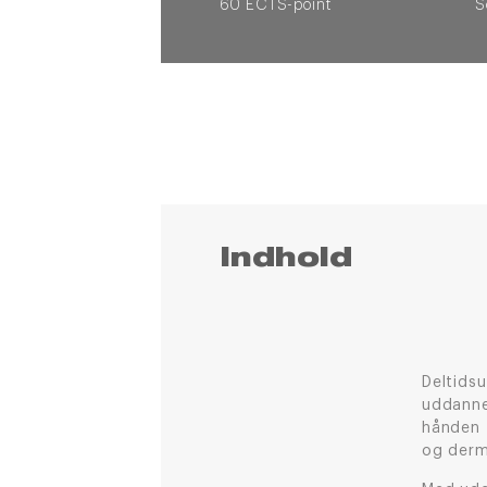
60 ECTS-point
Indhold
Deltidsu
uddanne
hånden 
og derm