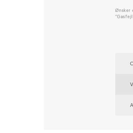
Ønsker 
”Gasfejl
O
V
A