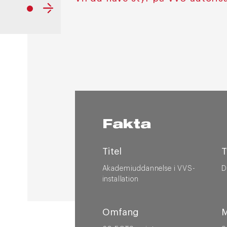
Fakta
Titel
T
Akademiuddannelse i VVS-
D
installation
Omfang
M