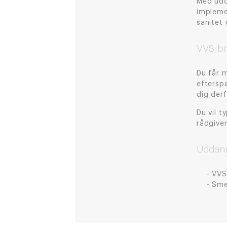
Med udda
impleme
sanitet 
VVS-br
Du får 
eftersp
dig der
Du vil t
rådgive
Uddanne
VVS
Sme