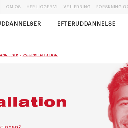
OM OS
HER LIGGER VI
VEJLEDNING
FORSKNING O
UDDANNELSER
EFTERUDDANNELSE
ANNELSER
>
VVS-INSTALLATION
allation
ationen?