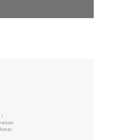
 i
relsen
latør.