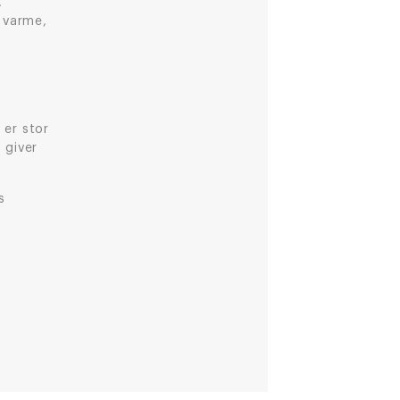
,
 varme,
 er stor
 giver
s