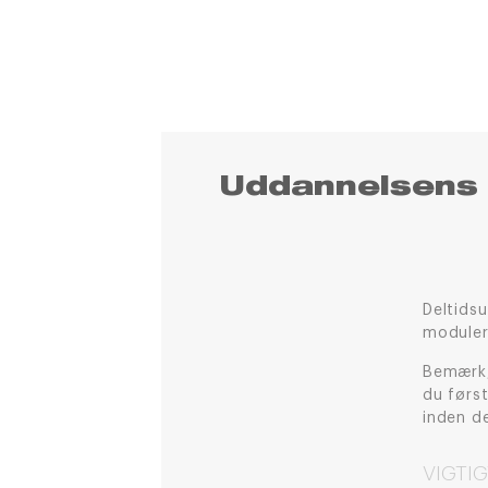
Uddannelsens 
Deltidsu
moduler
Bemærk, 
du førs
inden d
VIGTIG