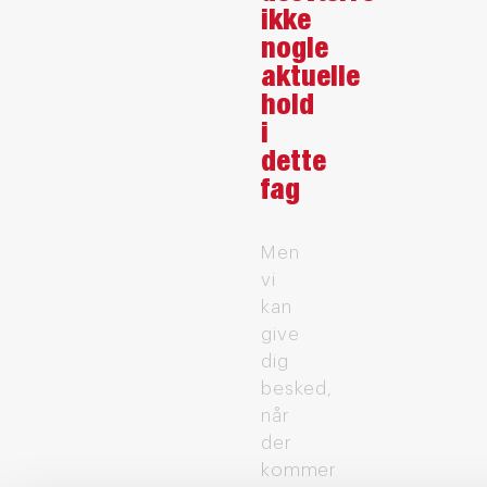
ikke
nogle
aktuelle
hold
i
dette
fag
Men
vi
kan
give
dig
besked,
når
der
kommer