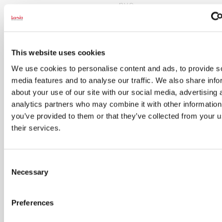
nye
hold
Indtast din E-
This website uses cookies
mail
*
We use cookies to personalise content and ads, to provide s
media features and to analyse our traffic. We also share info
about your use of our site with our social media, advertising 
analytics partners who may combine it with other information
Jeg vil også
gerne have
you’ve provided to them or that they’ve collected from your u
andre
their services.
informationer
fra Dania
Consent
Necessary
Selection
Preferences