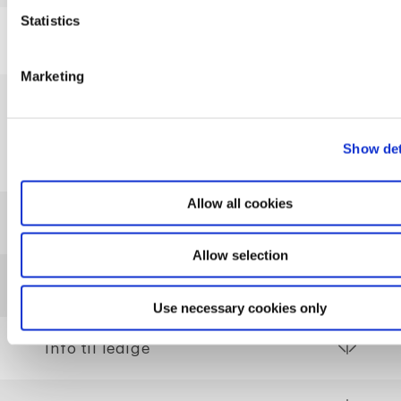
Statistics
Marketing
Praktiske informationer
Show det
Allow all cookies
Adgangskrav
Allow selection
Økonomi og tilmelding
Use necessary cookies only
Info til ledige