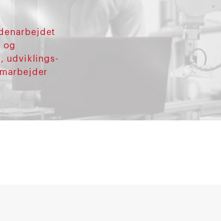
idenarbejdet
- og
, udviklings-
amarbejder