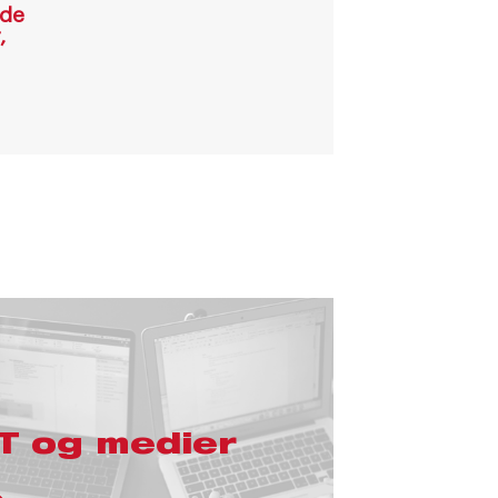
nde
,
IT og medier