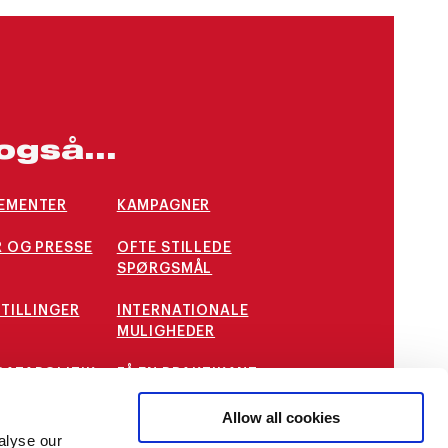
også...
EMENTER
KAMPAGNER
 OG PRESSE
OFTE STILLEDE
SPØRGSMÅL
STILLINGER
INTERNATIONALE
MULIGHEDER
DATAPOLITIK
FÅ EN PRAKTIKANT
Allow all cookies
STUDENTERDEMOKRATI
alyse our