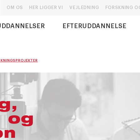
OM OS
HER LIGGER VI
VEJLEDNING
FORSKNING O
UDDANNELSER
EFTERUDDANNELSE
SKNINGSPROJEKTER
g,
g og
on