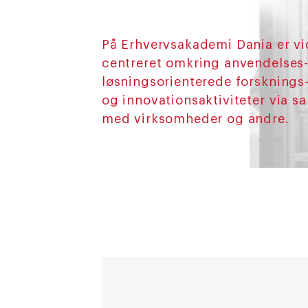
På Erhvervsakademi Dania er v
centreret omkring anvendelses
løsningsorienterede forsknings-
og innovationsaktiviteter via s
med virksomheder og andre.