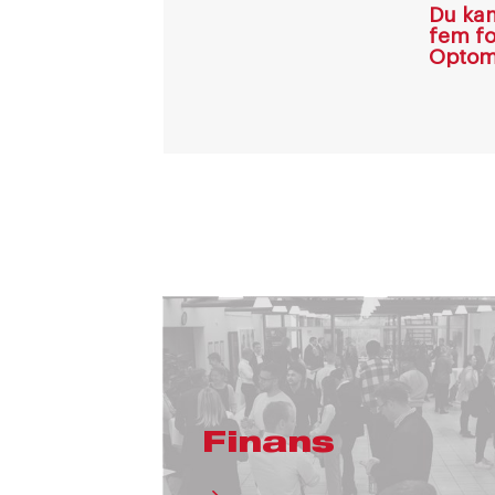
Du kan
fem fo
Optome
Finans