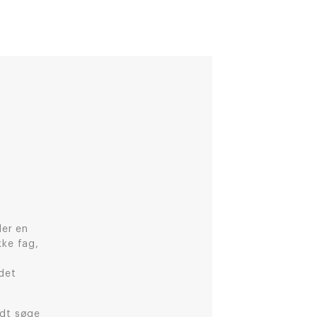
ler en
kke fag,
det
odt søge