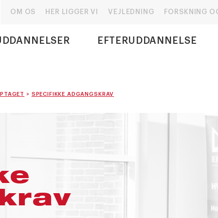
OM OS
HER LIGGER VI
VEJLEDNING
FORSKNING O
UDDANNELSER
EFTERUDDANNELSE
OPTAGET
>
SPECIFIKKE ADGANGSKRAV
ke
krav