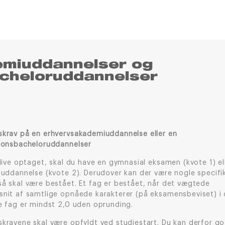
emiuddannelser og
cheloruddannelser
krav på en erhvervsakademiuddannelse eller en
ionsbacheloruddannelser
live optaget, skal du have en gymnasial eksamen (kvote 1) el
suddannelse (kvote 2). Derudover kan der være nogle specifi
å skal være bestået. Et fag er bestået, når det vægtede
nit af samtlige opnåede karakterer (på eksamensbeviset) i 
e fag er mindst 2,0 uden oprunding.
kravene skal være opfyldt ved studiestart. Du kan derfor g