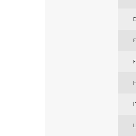
E
F
I
L