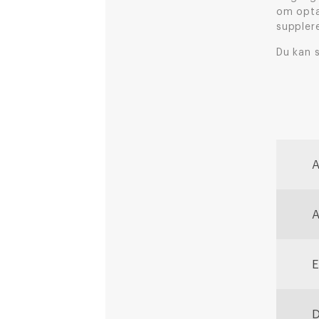
om opta
suppler
Du kan s
A
A
E
D