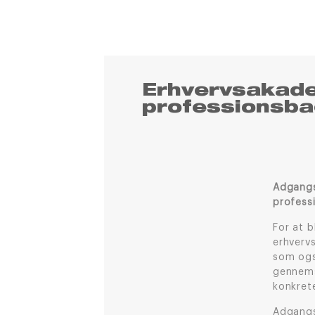
Erhvervsakad
professionsba
Adgangs
profess
For at b
erhverv
som ogs
gennems
konkret
Adgangs