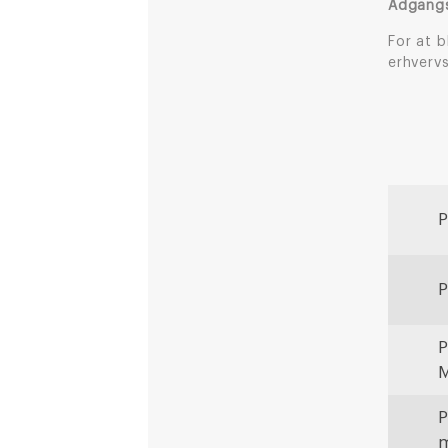
Adgangs
For at 
erhverv
P
P
P
P
m