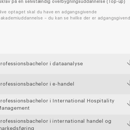
krav på en selvstændig overbygningsuddannelse (Top-up)
blive optaget skal du have en adgangsgivende
sakademiuddannelse – du kan se hvilke der er adgangsgivend
rofessionsbachelor i dataanalyse
rofessionsbachelor i e-handel
rofessionsbachelor i International Hospitality
Management
rofessionsbachelor i international handel og
arkedsføring