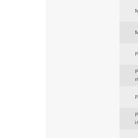
M
P
P
m
P
P
i