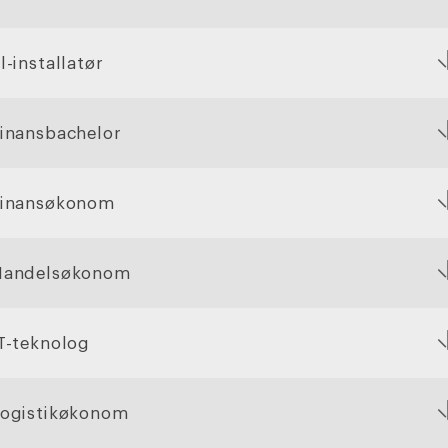
l-installatør
inansbachelor
Finansøkonom
Handelsøkonom
T-teknolog
ogistikøkonom