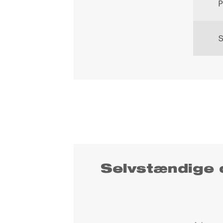
P
S
Selvstændige 