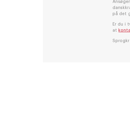
Ansøger
danskkr
på det 
Er du i 
at
konta
Sprogkra