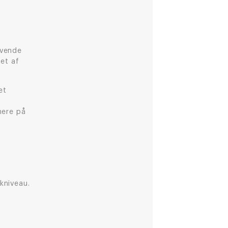
ivende
et af
et
mere på
kniveau.