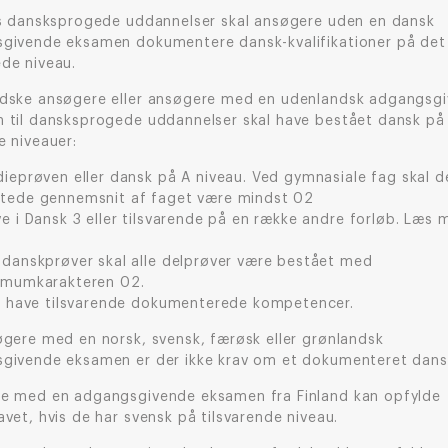
es dansksprogede uddannelser skal ansøgere uden en dansk
givende eksamen dokumentere dansk-kvalifikationer på det
de niveau.
dske ansøgere eller ansøgere med en udenlandsk adgangsg
 til dansksprogede uddannelser skal have bestået dansk på 
e niveauer:
dieprøven eller dansk på A niveau. Ved gymnasiale fag skal d
tede gennemsnit af faget være mindst 02
e i Dansk 3 eller tilsvarende på en række andre forløb. Læs 
 danskprøver skal alle delprøver være bestået med
imumkarakteren 02.
er have tilsvarende dokumenterede kompetencer.
øgere med en norsk, svensk, færøsk eller grønlandsk
givende eksamen er der ikke krav om et dokumenteret dans
e med en adgangsgivende eksamen fra Finland kan opfylde
vet, hvis de har svensk på tilsvarende niveau.