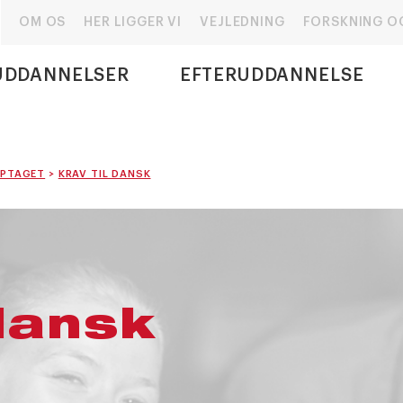
OM OS
HER LIGGER VI
VEJLEDNING
FORSKNING O
UDDANNELSER
EFTERUDDANNELSE
OPTAGET
>
KRAV TIL DANSK
 dansk