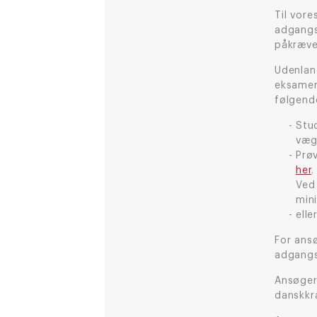
Til vor
adgangs
påkræve
Udenlan
eksamen
følgend
Stu
væg
Prøv
her
.
Ved
min
ell
For ans
adgangs
Ansøger
danskkra