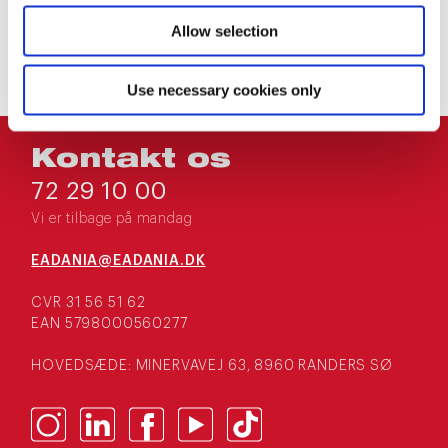
Allow selection
Use necessary cookies only
Kontakt os
72 29 10 00
Vi er tilbage på mandag
EADANIA@EADANIA.DK
CVR 31 56 51 62
EAN 5798000560277
HOVEDSÆDE: MINERVAVEJ 63, 8960 RANDERS SØ