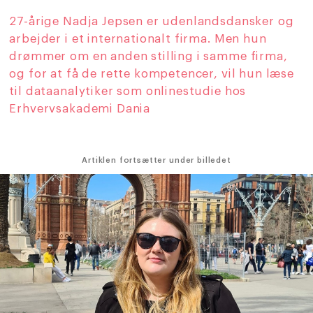
27-årige Nadja Jepsen er udenlandsdansker og
arbejder i et internationalt firma. Men hun
drømmer om en anden stilling i samme firma,
og for at få de rette kompetencer, vil hun læse
til dataanalytiker som onlinestudie hos
Erhvervsakademi Dania
Artiklen fortsætter under billedet