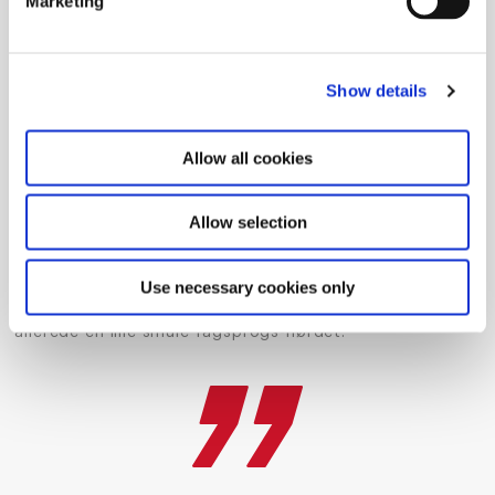
Marketing
siger hun.
Nadja vil løse problemer med dataanalyse
Show details
Som markedsføringsøkonom har Nadja allerede i et vist
omfang arbejdet med data, og det har tændt en gnist i
hende, som det vil hun have mere af. Hun ved også,
Allow all cookies
hvad hun gerne vil bruge det til.
Allow selection
”Først og fremmest, så vil jeg noget med trouble shoot.
Use necessary cookies only
Jeg vil finde problemet og finde ud af, hvad der skal til
for at løse det ud fra data,” fortæller hun målrettet og
allerede en lille smule fagsprogs-nørdet.