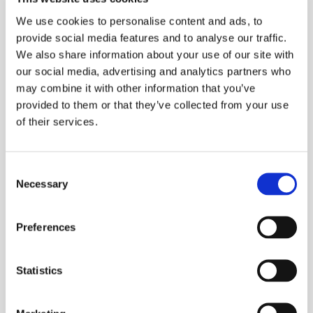
optaget.
We use cookies to personalise content and ads, to
Erfaren online-studerende
provide social media features and to analyse our traffic.
We also share information about your use of our site with
Nadja Jepsen har allerede mange erfaringer i at læse
our social media, advertising and analytics partners who
online til trods for, at hendes
may combine it with other information that you’ve
markedsføringsuddannelse egentlig var en uddannelse
provided to them or that they’ve collected from your use
med fysisk fremmøde. Hun boede allerede dengang i
of their services.
Barcelona og fløj frem og tilbage, når det var
nødvendigt. Nadja studerede fra 2019-2021, og i den
periode foregik det meste undervisning online som
følge af nedlukningerne under corona-pandemien, og
Consent
derfor blev det til meget få ture frem og tilbage for
Necessary
Selection
udenlandsdanskeren.
Og onlineundervisningen, den blev hun bidt af.
Preferences
”På min sidste online-uddannelse fungerede det super
godt. Vi snakker jo også sammen på et onlinestudie,
Statistics
både i zoom og i messenger-grupper. Jeg kan rigtig
godt lide det. Det tager noget af presset af for mig, når
jeg ikke skal bruge meget energi på at være social,”