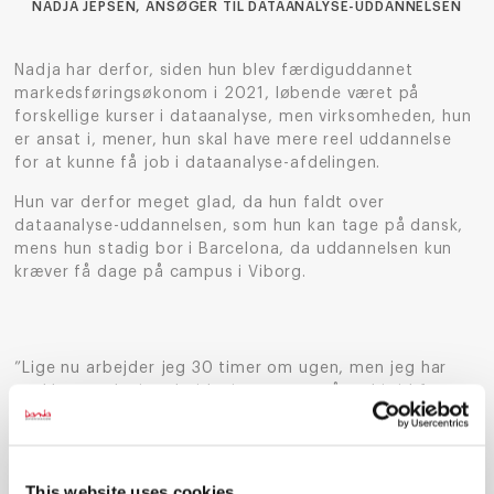
NADJA JEPSEN, ANSØGER TIL DATAANALYSE-UDDANNELSEN
Nadja har derfor, siden hun blev færdiguddannet
markedsføringsøkonom i 2021, løbende været på
forskellige kurser i dataanalyse, men virksomheden, hun
er ansat i, mener, hun skal have mere reel uddannelse
for at kunne få job i dataanalyse-afdelingen.
Hun var derfor meget glad, da hun faldt over
dataanalyse-uddannelsen, som hun kan tage på dansk,
mens hun stadig bor i Barcelona, da uddannelsen kun
kræver få dage på campus i Viborg.
”Lige nu arbejder jeg 30 timer om ugen, men jeg har
snakket med min arbejdsgiver om at gå ned i tid for at
få tid til at studere. Og jeg har også snakket med dem
om at tage praktikken i dataanalyse-afdelingen, når den
tid kommer,” forklarer Nadja om hendes allerede
velplanlagte studietid, når hun forhåbentligt bliver
This website uses cookies