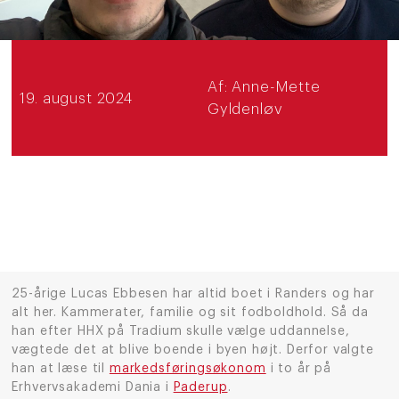
Af:
Anne-Mette
19. august 2024
Gyldenløv
25-årige Lucas Ebbesen har altid boet i Randers og har
alt her. Kammerater, familie og sit fodboldhold. Så da
han efter HHX på Tradium skulle vælge uddannelse,
vægtede det at blive boende i byen højt. Derfor valgte
han at læse til
markedsføringsøkonom
i to år på
Erhvervsakademi Dania i
Paderup
.