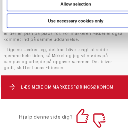
Allow selection
aflevering, så det sidste var helt perfekt, inden vi
trykkede send på opgaven, fortæller han.
Use necessary cookies only
Nu er sommerferien ved at være forbi, og han glæder
sig til at starte på nyt studie i
e-handel online
. Men det
er der en plan på plads for. For makkeren Mikkel er også
kommet ind på samme uddannelse.
- Lige nu tænker jeg, det kan blive tungt at sidde
hjemme hele tiden, så Mikkel og jeg vil mødes på
campus og arbejde på opgaver sammen. Det bliver
godt, slutter Lucas Ebbesen.
LÆS MERE OM MARKEDSFØRINGSØKONOM
Hjalp denne side dig?