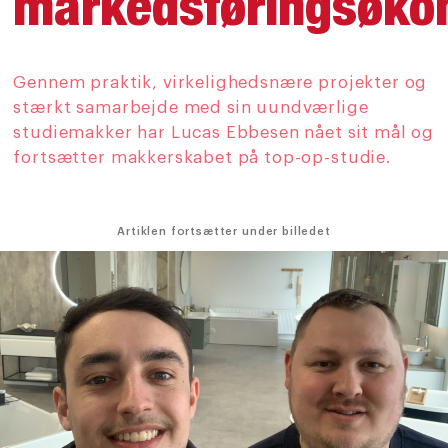
markedsføringsøk
Gennem praktik, virkelighedsnære projekter og
stærkt samarbejde med sin uundværlige
studiemakker har Lucas Ebbesen nået sit mål og
fortsætter makkerskabet på top-op-studie.
Artiklen fortsætter under billedet