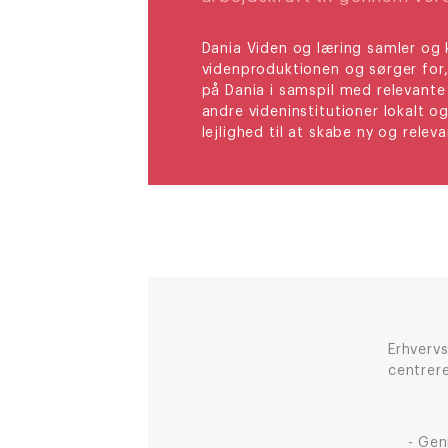
Dania Viden og læring samler og 
videnproduktionen og sørger for,
på Dania i samspil med relevant
andre videninstitutioner lokalt og
lejlighed til at skabe ny og releva
Erhverv
centrere
Gen