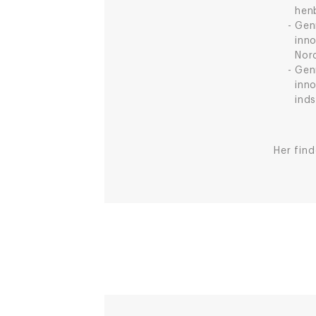
hen
Gen
inn
Nord
Gen
inn
ind
Her fin