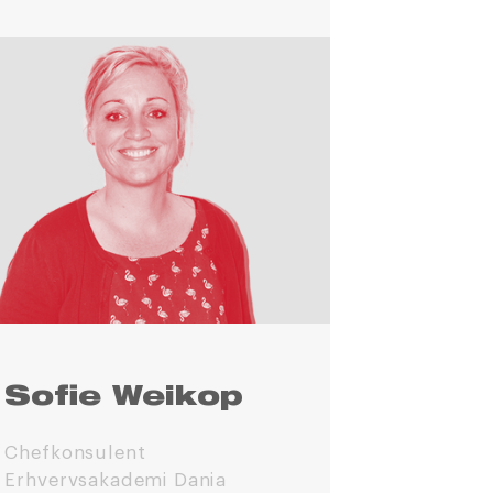
Sofie Weikop
Chefkonsulent
Erhvervsakademi Dania