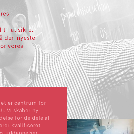
ores
til at sikre,
å den nyeste
for vores
et er centrum for
UI. Vi skaber ny
delse for de dele af
erer kvalificeret
es uddannelser.