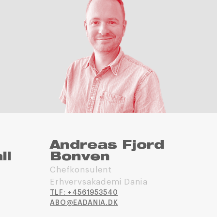
Andreas Fjord
ll
Bonven
Chefkonsulent
Erhvervsakademi Dania
TLF: +4561953540
ABO@EADANIA.DK