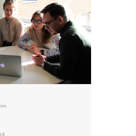
ion
ed