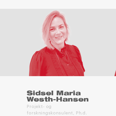
Sidsel Maria
Westh-Hansen
Projekt- og
forskningskonsulent, Ph.d.