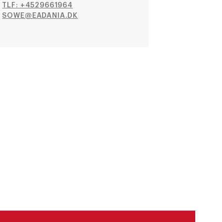
TLF: +4529661964
SOWE@EADANIA.DK