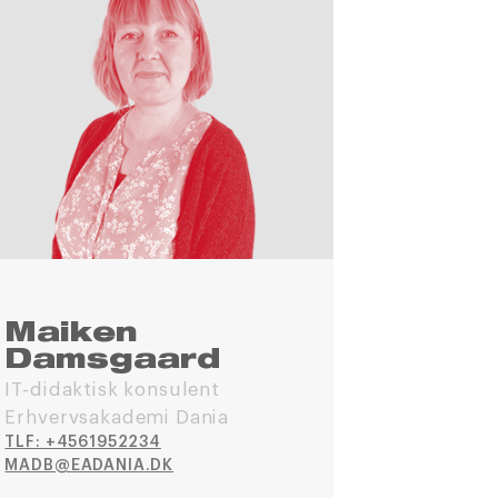
Maiken
Damsgaard
IT-didaktisk konsulent
Erhvervsakademi Dania
TLF: +4561952234
MADB@EADANIA.DK