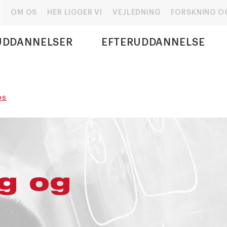
OM OS
HER LIGGER VI
VEJLEDNING
FORSKNING O
UDDANNELSER
EFTERUDDANNELSE
OS
g og
g