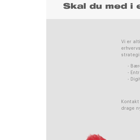
Skal du med i 
Vi er a
erhvervs
strateg
Bær
Ent
Digi
Kontakt 
drage ny