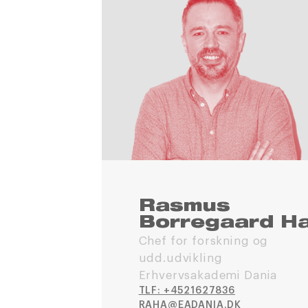
Rasmus
Borregaard Ha
Chef for forskning og
udd.udvikling
Erhvervsakademi Dania
TLF: +4521627836
RAHA@EADANIA.DK