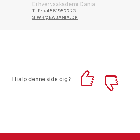
Erhvervsakademi Dania
TLF: +4561952223
SIWH@EADANIA.DK
Hjalp denne side dig?