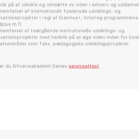
blik på at udvikle og omsætte ny viden i erhverv og uddannel
nemførsel af internationalt funderede udviklings- og
ovationsprojekter i regi af Erasmus+, Interreg-programmerne
plus m.fl.
nemførsel af tværgående institutionelle udviklings- og
ovationsprojekter med henblik på at øge viden inden for kon
satsområder som f.eks. pædagogiske udviklingsprojekter
der du Erhvervsakademi Danias
serviceattest