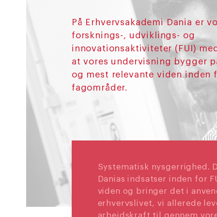
På Erhvervsakademi Dania er v
forsknings-, udviklings- og
innovationsaktiviteter (FUI) med 
at vores undervisning bygger p
og mest relevante viden inden 
fagområder.
Systematisk nysgerrighed. D
Danias indsatser inden for F
viden og bringer det i anven
erhvervslivet, vi allerede lev
arbejdskraft til gennem vor