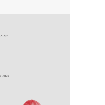
cielt
 eller