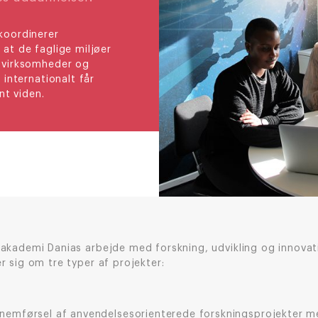
koordinerer
 at de faglige miljøer
e virksomheder og
 internationalt får
nt viden.
sakademi Danias arbejde med forskning, udvikling og innovat
r sig om tre typer af projekter:
nemførsel af anvendelsesorienterede forskningsprojekter m