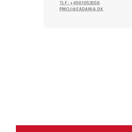
TLF: +4561953556
PMOJ@EADANIA.DK