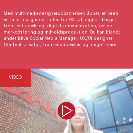
Med multimediedesigneruddannelsen åbnes en bred
vifte af muligheder inden for UX, UI, digital design,
frontend-udvikling, digital kommunikation, online-
markedsføring og indholdsproduktion. Du kan blandt
andet blive Social Media Manager, UX/UI designer,
Content Creator, frontend-udvikler og meget mere.
VIDEO