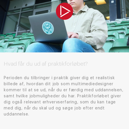
Hvad får du ud af praktikforløbet?
Perioden du tilbringer i praktik give
r
dig et realistisk
billede af, hvordan dit job som mul
timediedesigner
kommer til at se ud, når du er færdig med uddannelsen
,
samt hvilke jobmuligheder du har
.
Praktikforløbet giver
dig også relevant erhvervserfaring, som du kan tage
med dig, når du skal ud og søge job efter endt
uddannelse.