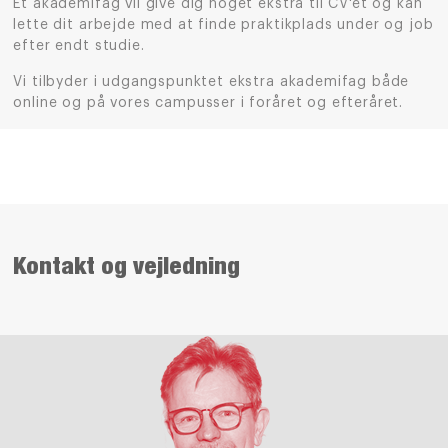
Et akademifag vil give dig noget ekstra til CV'et og kan
lette dit arbejde med at finde praktikplads under og job
efter endt studie.
Vi tilbyder i udgangspunktet ekstra akademifag både
online og på vores campusser i foråret og efteråret.
Kontakt og vejledning