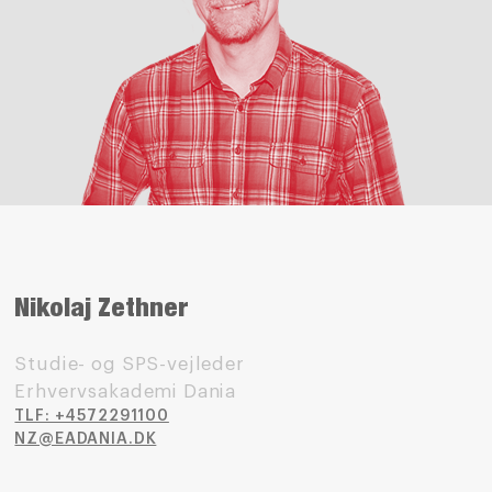
Nikolaj Zethner
Studie- og SPS-vejleder
Erhvervsakademi Dania
TLF: +4572291100
NZ@EADANIA.DK