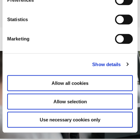
Preferences
praktikmatch.
Vær opmærksom på, at praktikperioden er ulønnet og
Statistics
SU-berettiget.
Marketing
Show details
Allow all cookies
Allow selection
Use necessary cookies only