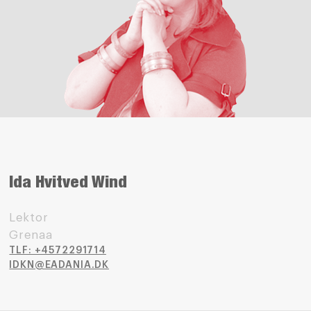
Ida Hvitved Wind
Lektor
Grenaa
TLF: +4572291714
IDKN@EADANIA.DK