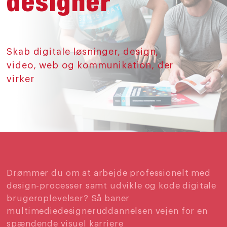
designer
Skab digitale løsninger, design,
video, web og kommunikation, der
virker
Drømmer du om at arbejde professionelt med
design-processer samt udvikle og kode digitale
brugeroplevelser? Så baner
multimediedesigneruddannelsen vejen for en
spændende visuel karriere