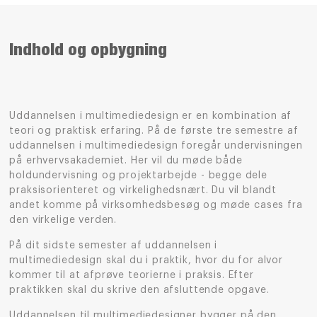
Indhold og opbygning
Uddannelsen i multimediedesign
er en kombination af
teori og praktisk erfaring.
På de
første tre semestre
af
uddannelsen i multimediedesign
foregår
undervisningen
på
erhvervsakademiet.
Her vil du møde både
holdundervisning og projektarbejde - begge dele
praksisorienteret og virkelighedsnært
.
D
u vil blandt
andet komme på
virksomhedsbesøg og
møde
cases fra
den virkelige verden.
På
dit
sidste semester
af uddannelsen i
multimediedesign
skal du i praktik, hvor
du for alvor
kommer til at afprøve
teorierne
i praksis
. Efter
praktikken
skal du skrive den
afsluttende opgave.
Uddannelsen til multimediedesigner bygger på den