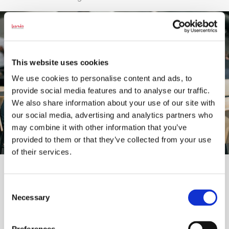
This website uses cookies
We use cookies to personalise content and ads, to
provide social media features and to analyse our traffic.
We also share information about your use of our site with
our social media, advertising and analytics partners who
may combine it with other information that you’ve
provided to them or that they’ve collected from your use
of their services.
Erhvervsakademi Dania ønsker, at du får den bedste
start på din praktiksøgning. Derfor tilbyder vi dig
Consent
platformen, Candeno. Her kan du oprette og uploade
Necessary
Selection
dit CV og ansøgning, og virksomheder har mulighed for
at slå deres praktikstillinger op. På denne måde kan
både du og virksomhederne finde det gode