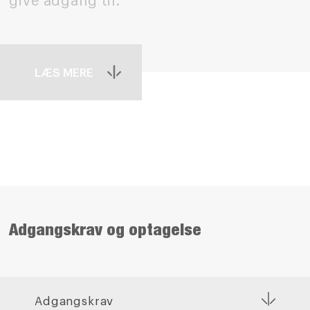
give adgang til.
LÆS MERE
Adgangskrav og optagelse
Adgangskrav