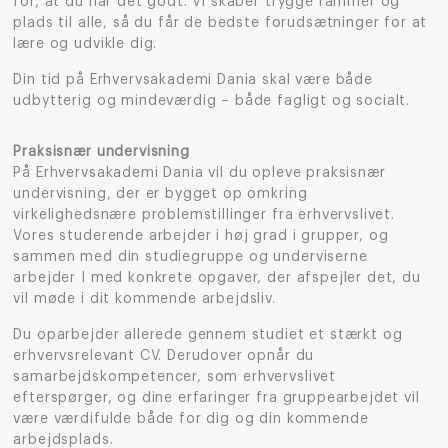
for, at du har det godt. Vi skaber trygge rammer og
plads til alle, så du får de bedste forudsætninger for at
lære og udvikle dig.
Din tid på Erhvervsakademi Dania skal være både
udbytterig og mindeværdig – både fagligt og socialt.
Praksisnær undervisning
På Erhvervsakademi Dania vil du opleve praksisnær
undervisning, der er bygget op omkring
virkelighedsnære problemstillinger fra erhvervslivet.
Vores studerende arbejder i høj grad i grupper, og
sammen med din studiegruppe og underviserne
arbejder I med konkrete opgaver, der afspejler det, du
vil møde i dit kommende arbejdsliv.
Du oparbejder allerede gennem studiet et stærkt og
erhvervsrelevant CV. Derudover opnår du
samarbejdskompetencer, som erhvervslivet
efterspørger, og dine erfaringer fra gruppearbejdet vil
være værdifulde både for dig og din kommende
arbejdsplads.