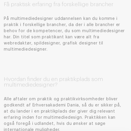
Få praktisk erfaring fra forskellige brancher
P
å
m
ultimediedesigner
uddannelsen
kan du komme i
praktik i forskellige brancher, da der i alle brancher er
behov for de kompetencer
,
du som multimediedesigner
har. Din titel som praktikant kan være alt fra
webredaktør, spildesigner, grafisk designer til
multimediedesigner.
Hvordan finder du en praktikplads som
multimediedesigner?
Alle aftaler om praktik og praktikvirksomheder bliver
godkendt af Erhversakademi Dania, så du er sikker på,
at du lander i en
praktikplads
der giver dig relevant
erfaring inden for multimediedesign.
Praktikken kan
også foregå i udlandet, hvis du ønsker at søge
internationale muligheder.