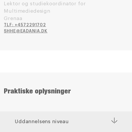
Lektor og studiekoordinator for
Multimediedesign
Grenaa
TLF: +4572291702
SHHE@EADANIA.DK
Praktiske oplysninger
Uddannelsens niveau