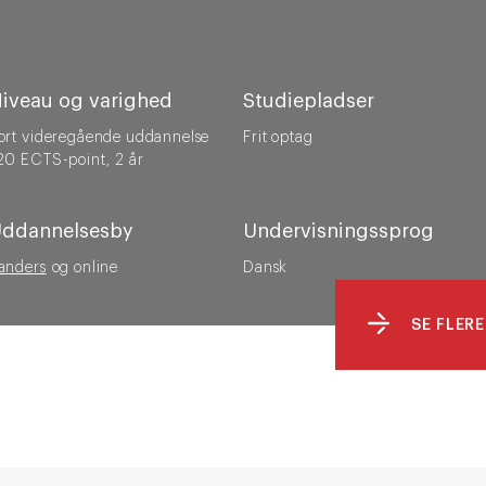
iveau og varighed
Studiepladser
ort videregående uddannelse
Frit optag
20 ECTS-point,
2 år
ddannelsesby
Undervisningssprog
anders
og online
Dansk
SE FLERE