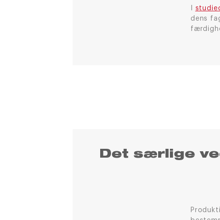
I
studie
dens fa
færdigh
Det særlige v
Produkt