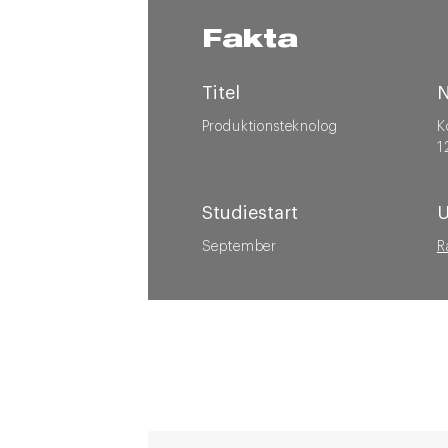
Fakta
Titel
N
Produktionsteknolog
K
1
Studiestart
U
September
R