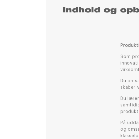
Indhold og op
Produkt
Som pro
innovat
virksom
Du omsæt
skaber 
Du lærer
samtidi
produkt
På uddan
og omsæ
klassel