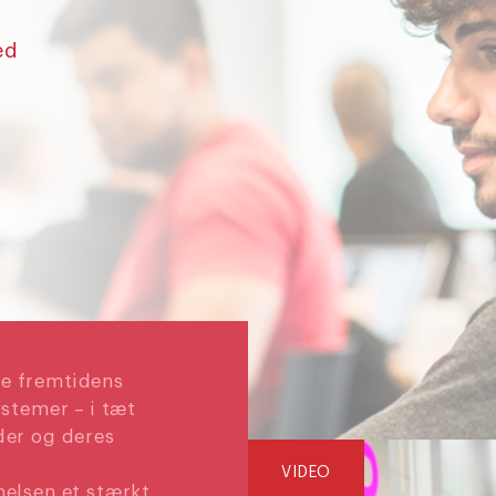
ed
le fremtidens
stemer – i tæt
er og deres
VIDEO
elsen et stærkt