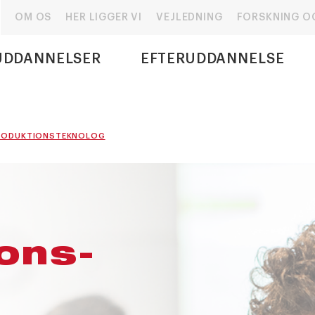
OM OS
HER LIGGER VI
VEJLEDNING
FORSKNING O
UDDANNELSER
EFTERUDDANNELSE
RODUKTIONSTEKNOLOG
ons­