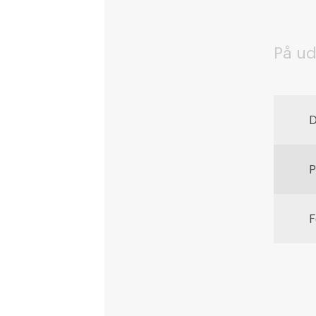
På u
D
P
F