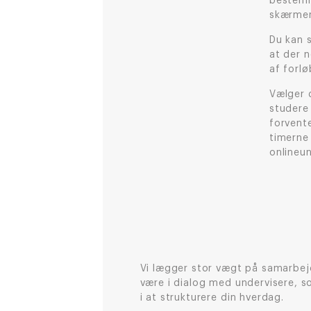
bestemm
skærme
Du kan 
at der 
af forl
Vælger d
studere 
forvent
timerne 
onlineu
Vi lægger stor vægt på samarbej
være i dialog med undervisere, 
i at strukturere din hverdag.