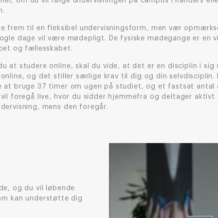
er, om du vil følge undervisningen på campus i Randers ell
n.
se frem til en fleksibel undervisningsform, men vær opmærk
nogle dage vil være mødepligt. De fysiske mødegange er en vi
øbet og fællesskabet.
u at studere online, skal du vide, at det er en disciplin i sig 
online, og det stiller særlige krav til dig og din selvdisciplin.
e at bruge 37 timer om ugen på studiet, og et fastsat antal 
vil foregå live, hvor du sidder hjemmefra og deltager aktivt 
ndervisning, mens den foregår.
de, og du vil løbende
som kan understøtte dig