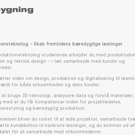
bygning
ionsteknolog – Skab fremtidens bæredygtige løsninger
duktionsteknolog-studerende arbejder du med produktudvik
ion og teknisk design – i tæt samarbejde med kunder og
heder.
ter viden om design, produktion og digitalisering til løsnin
værdi for både virksomheden og dens kunder.
 at bruge 3D-teknologi, analysere data og forstå materialer,
g med at du får kompetencer inden for projektledelse,
ionsstyring og bæredygtig produktion.
nelsen bliver du rustet til at lede projekter, samarbejde tv
tte kundebehov til konkrete løsninger, og du kommer ud af
okalet for at samarbejde med virksomhederne.