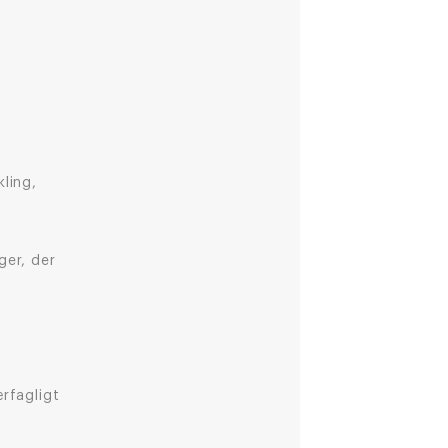
ling,
ger, der
ærfagligt