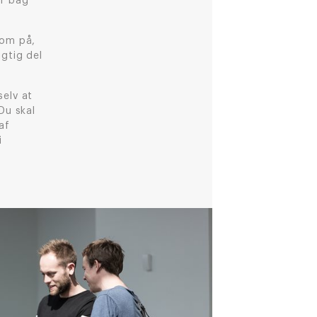
er bag
som på,
gtig del
selv at
 Du skal
af
i