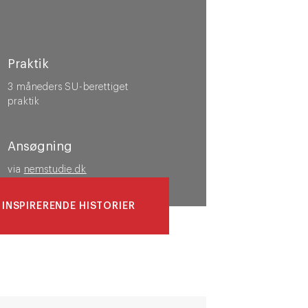
Praktik
3 måneders SU-berettiget
praktik
Ansøgning
via
nemstudie.dk
 INSPIRERENDE HISTORIER