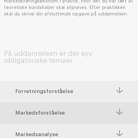
markedsføringsøkonom i praktik, hvor det du har lært af
teoretiske kundskaber skal afprøves. Efter praktikken
skal du skrive din afsluttende opgave på uddannelsen.
På uddannelsen er der syv
obligatoriske temaer
Forretningsforståelse
Markedsforståelse
Markedsanalyse