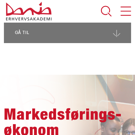
DEL SIDEN
GÅ TIL
Markedsførings­
økonom