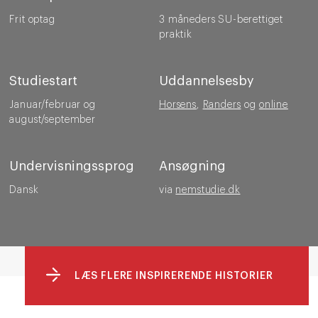
Frit optag
3 måneders SU-berettiget
praktik
Studiestart
Uddannelsesby
Januar/februar og
Horsens
,
Randers
og
online
august/september
Undervisningssprog
Ansøgning
Dansk
via
nemstudie.dk
LÆS FLERE INSPIRERENDE HISTORIER