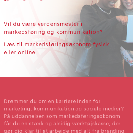
Vil du være verdensmester i
markedsføring og kommunikation?
Læs til markedsføringsøkonom fysisk
eller online.
Drømmer du om en karriere inden for
marketing, kommunikation og sociale medier?
På uddannelsen som markedsføringsøkonom
får du en stærk og alsidig værktøjskasse, der
gør dig klar til at arbejde med alt fra branding