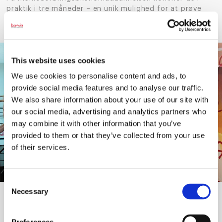
praktik i tre måneder – en unik mulighed for at prøve
kræfter med den virkelige verden og få indsigt i,
hvordan din fremtidige karriere kan se ud.
This website uses cookies
We use cookies to personalise content and ads, to
provide social media features and to analyse our traffic.
We also share information about your use of our site with
our social media, advertising and analytics partners who
may combine it with other information that you’ve
provided to them or that they’ve collected from your use
of their services.
Consent
Necessary
Selection
Her får du hands-on erfaring med marketing,
kommunikation og sociale medier – og måske også
visuel content og videomarkedsføring, alt efter hvor du