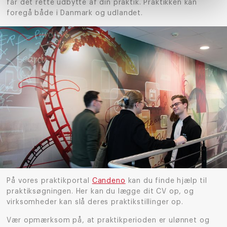
får det rette udbytte af din praktik. Praktikken kan
foregå både i Danmark og udlandet.
På vores praktikportal
Candeno
kan du finde hjælp til
praktiksøgningen. Her
kan du lægge dit CV op, og
virksomheder kan slå deres praktikstillinger op.
Vær opmærksom på, at praktikperioden er ulønnet og