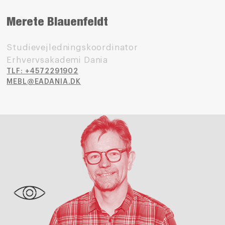
Merete Blauenfeldt
Studievejledningskoordinator
Erhvervsakademi Dania
TLF: +4572291902
MEBL@EADANIA.DK