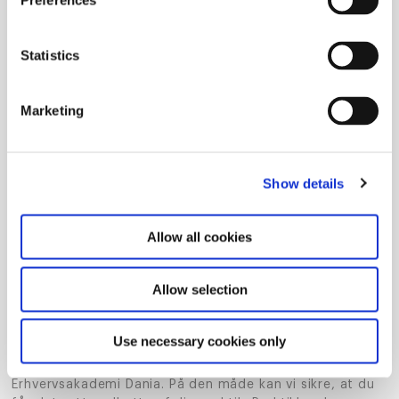
Preferences
kommer hen. Du lærer at omsætte teori til praksis og får
en fornemmelse af, hvad du brænder for.
Statistics
Du kan komme i praktik i mange forskellige brancher –
for alle har brug for markedsføring.
Marketing
Praktikken giver dig ikke bare erfaring – den styrker
også din jobprofil og kan åbne døre til dit første job
efter studiet.
Show details
Hvordan finder du en praktikplads som
markedsføringsøkonom?
Allow all cookies
Du finder en praktikplads i sparring med din
Allow selection
praktikvejleder, der passer til dine ønsker. Sammen med
din praktikvirksomhed sætter i rammerne for din
fremtidige praktikperiode.
Use necessary cookies only
Alle virksomheder og praktikaftaler bliver godkendt af
Erhvervsakademi Dania. På den måde kan vi sikre, at du