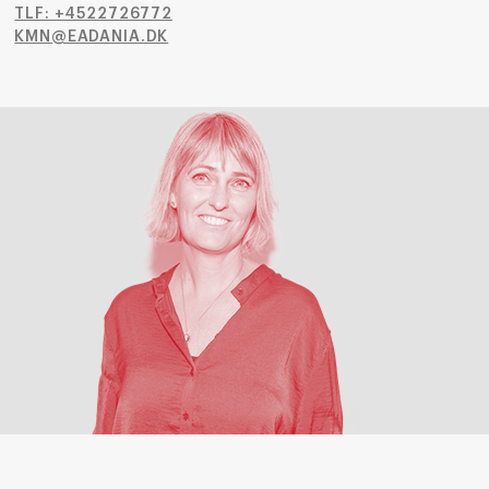
TLF: +4522726772
KMN@EADANIA.DK